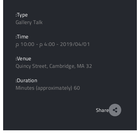
Type:
Gallery Talk
Time:
2019/04/01 - 4:00 م - 10:00 م
Venue:
32 Quincy Street, Cambridge, MA
Duration:
60 Minutes (approximately)
Share